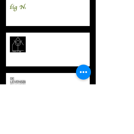
Adding even more partners!
Start groepslessen najaar 2017!
New partnerships
Vacation!