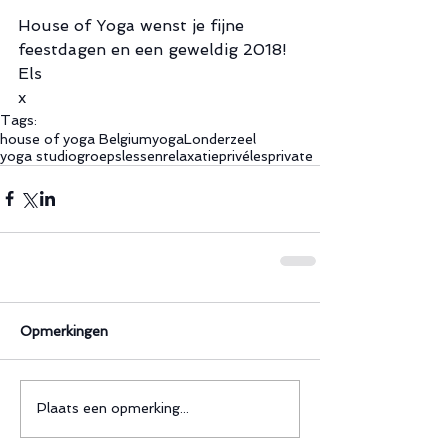
House of Yoga wenst je fijne 
feestdagen en een geweldig 2018!
Els
x
Tags:
house of yoga Belgium
yoga
Londerzeel
yoga studio
groepslessen
relaxatie
privéles
private
Opmerkingen
Plaats een opmerking...