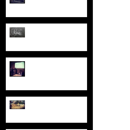
Verhuis en nieuw lessenschema
voor 2018
Sfeerbeelden workshop
'Ontspannen met plantengeuren
en relaxatie'.
Update!