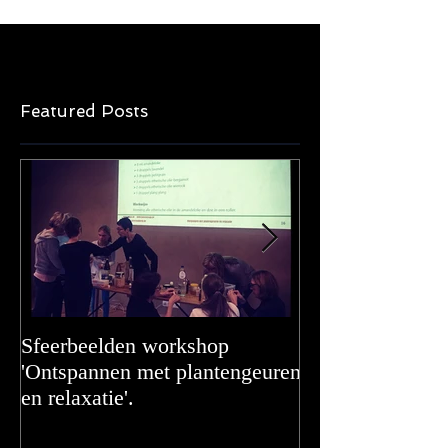
Featured Posts
Sfeerbeelden workshop
Adding even mor
'Ontspannen met plantengeuren
en relaxatie'.