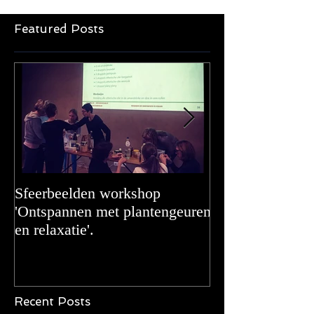
Featured Posts
Sfeerbeelden workshop
Adding even mor
'Ontspannen met plantengeuren
en relaxatie'.