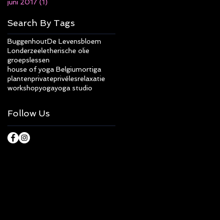
juni 2017
(1)
1 post
Search By Tags
Buggenhout
De Levensbloem
Londerzeel
etherische olie
groepslessen
house of yoga Belgium
ortiga
planten
private
privéles
relaxatie
workshop
yoga
yoga studio
Follow Us