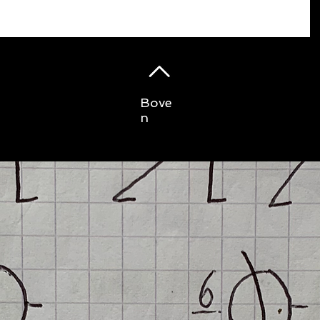
Bove
n