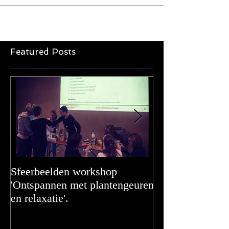
Featured Posts
Sfeerbeelden workshop
Adding even mor
'Ontspannen met plantengeuren
en relaxatie'.