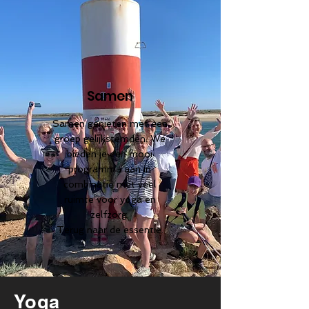
Samen
Samen genieten met een
groep gelijkstemden. We
bieden je een mooi
programma aan in
combinatie met veel
ruimte voor yoga en
zelfzorg.
Terug naar de essentie.
Yoga