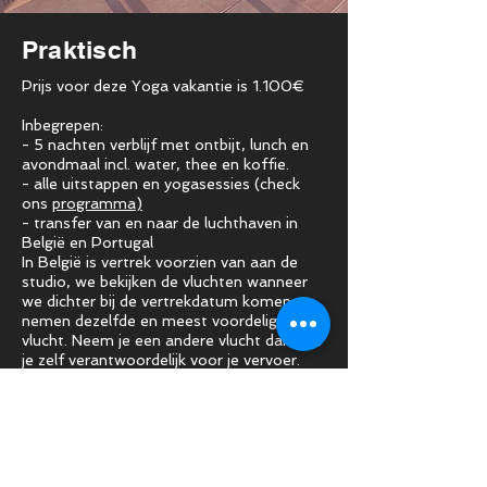
Praktisch
Prijs voor deze Yoga vakantie is 1.100€
Inbegrepen:
- 5 nachten verblijf met ontbijt, lunch en
avondmaal incl. water, thee en koffie.
- alle uitstappen en yogasessies (check
ons
programma)
- transfer van en naar de luchthaven in
België en Portugal
In België is vertrek voorzien van aan de
studio, we bekijken de vluchten wanneer
we dichter bij de vertrekdatum komen en
nemen dezelfde en meest voordelige
vlucht. Neem je een andere vlucht dan ben
je zelf verantwoordelijk voor je vervoer.
- handdoeken en bedlinnen
- je deelt een tweepersoonskamer
Niet inbegrepen
- vluchten heen en terug
- reis en annulatieverzekering