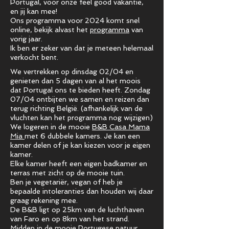
Portugal, voor onze feel good vakantie,
en jij kan mee!
Ons programma voor 2024 komt snel
online, bekijk alvast het
programma
van
vorig jaar.
Ik ben er zeker van dat je meteen helemaal
verkocht bent.
We vertrekken op dinsdag 02/04 en
genieten dan 5 dagen van al het moois
dat Portugal ons te bieden heeft. Zondag
07/04 ontbijten we samen en reizen dan
terug richting België. (afhankelijk van de
vluchten kan het programma nog wijzigen)
We logeren in de mooie
B&B Casa Mama
Mia
met 6 dubbele kamers. Je kan een
kamer delen of je kan kiezen voor je eigen
kamer.
Elke kamer heeft een eigen badkamer en
terras met zicht op de mooie tuin.
Ben je vegetariër, vegan of heb je
bepaalde intoleranties dan houden wij daar
graag rekening mee.
De B&B ligt op 25km van de luchthaven
van Faro en op 8km van het strand.
Midden in de mooie Portugese natuur.