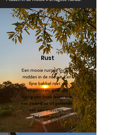
Rust
Een mooie rustige locatie
midden in de natuur. Een
fijne babbel met je
reisgenoten, gewoon
rustig een boek lezen aan
het zwembad of genieten
van een massage.
Tijd voor jezelf.