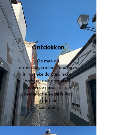
Ontdekken
Ga mee op
ontdekkingstocht. Rondlopen
in rustieke dorpjes, lekker
eten, cultuur opsnuiven.
Samen de natuur in. Een
beetje actie en zelfs wat
avontuur.
Genieten.