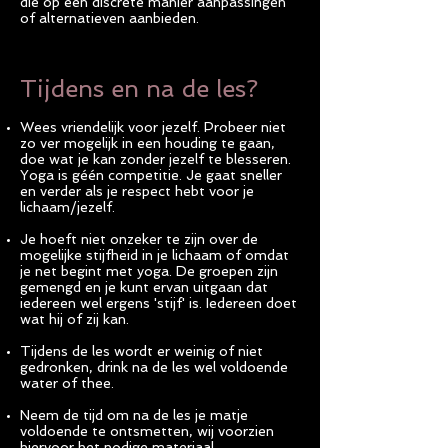
die op een discrete manier aanpassingen
of alternatieven aanbieden.
Tijdens en na de les?
Wees vriendelijk voor jezelf. Probeer niet
zo ver mogelijk in een houding te gaan,
doe wat je kan zonder jezelf te blesseren.
Yoga is géén competitie. Je gaat sneller
en verder als je respect hebt voor je
lichaam/jezelf.
Je hoeft niet onzeker te zijn over de
mogelijke stijfheid in je lichaam of omdat
je net begint met yoga. De groepen zijn
gemengd en je kunt ervan uitgaan dat
iedereen wel ergens 'stijf' is. Iedereen doet
wat hij of zij kan.
Tijdens de les wordt er weinig of niet
gedronken, drink na de les wel voldoende
water of thee.
Neem de tijd om na de les je matje
voldoende te ontsmetten, wij voorzien
hiervoor het nodige materiaal.