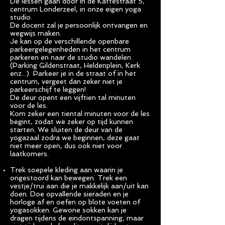
De lessen gaan door in de Kattestraat 5,
centrum Londerzeel, in onze eigen yoga
studio.
De docent zal je persoonlijk ontvangen en
wegwijs maken.
Je kan op de verschillende openbare
parkeergelegenheden in het centrum
parkeren en naar de studio wandelen.
(Parking Gildenstraat, Heldenplein, Kerk
enz...) Parkeer je in de straat of in het
centrum, vergeet dan zeker niet je
parkeerschijf te leggen!
De deur opent een vijftien tal minuten
voor de les.
Kom zeker een tiental minuten voor de les
begint, zodat we zeker op tijd kunnen
starten. We sluiten de deur van de
yogazaal zodra we beginnen, deze gaat
niet meer open, dus ook niet voor
laatkomers.
Trek soepele kleding aan waarin je
ongestoord kan bewegen. Trek een
vestje/trui aan die je makkelijk aan/uit kan
doen. Doe opvallende sieraden en je
horloge af en oefen op blote voeten of
yogasokken. Gewone sokken kan je
dragen tijdens de eindontspanning, maar