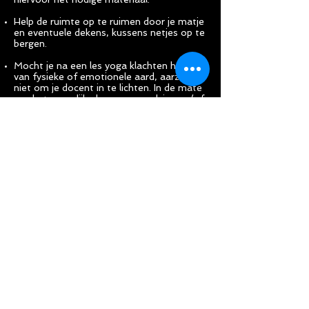
Help de ruimte op te ruimen door je matje
en eventuele dekens, kussens netjes op te
bergen.
Mocht je na een les yoga klachten hebben
van fysieke of emotionele aard, aarzel dan
niet om je docent in te lichten. In de mate
van het mogelijke kunnen we advies en/of
begeleiding aanbieden.