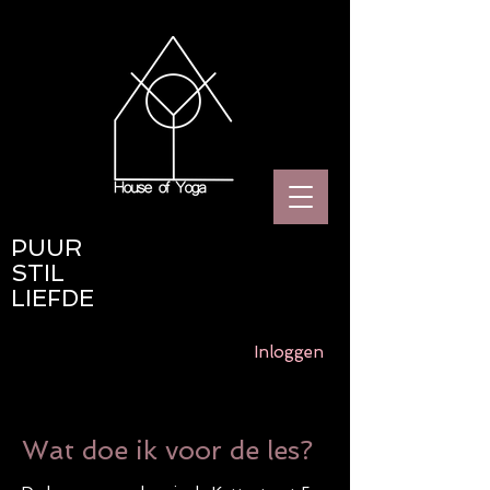
PUUR
STIL
LIEFDE
Inloggen
Wat doe ik voor de les?