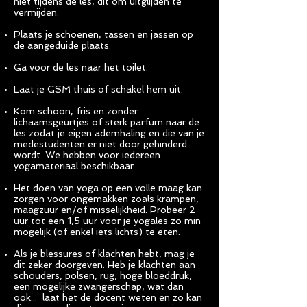
niet tijdens de les, dit om uitglijden te
vermijden.
Plaats je schoenen, tassen en jassen op
de aangeduide plaats.
Ga voor de les naar het toilet.
Laat je GSM thuis of schakel hem uit.
Kom schoon, fris en zonder
lichaamsgeurtjes of sterk parfum naar de
les zodat je eigen ademhaling en die van je
medestudenten er niet door gehinderd
wordt. We hebben voor iedereen
yogamateriaal beschikbaar.
Het doen van yoga op een volle maag kan
zorgen voor ongemakken zoals krampen,
maagzuur en/of misselijkheid. Probeer 2
uur tot een 1,5 uur voor je yogales zo min
mogelijk (of enkel iets lichts) te eten.
Als je blessures of klachten hebt, mag je
dit zeker doorgeven. Heb je klachten aan
schouders, polsen, rug, hoge bloeddruk,
een mogelijke zwangerschap, wat dan
ook... laat het de docent weten en zo kan