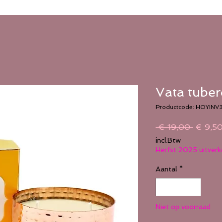
Vata tuber
Productcode: HOYINV
Normal
 € 19,00 
€ 9,5
prijs
incl.Btw
Herfst 2025 uitver
Aantal
*
Niet op voorraad