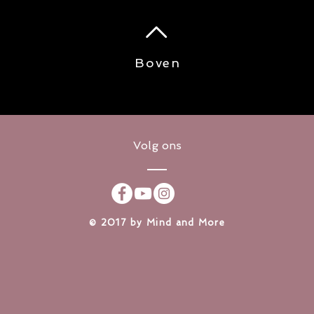
Onze online betaling
analyseerd en behee
overeenkomst met de
aanbieden. Uw credi
Boven
‘encrypted’ via de 
Security Standard (
aan deze standaard
beheerd door de PCI
is een gezamelijke i
Visa en Mastercard.
Volg ons
voor te zorgen dat u
word behandel in onz
betalingsdienst. Voo
bij de privacy settin
https://stripe.com/
​© 2017 by Mind and More
5 – Derden
Algemeen gaan, ande
ons, enkel uw gegev