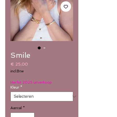
Smile
Prijs
€ 25,00
incl.Btw
Herfst 2025 uitverkoop
Kleur
*
Aantal
*