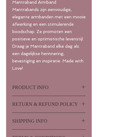
Mantraband Armband
Mantrabands zijn eenvoudige,
elegante armbanden met een mooie
afwerking en een stimulerende
boodschap. Ze promoten een
positieve en optimistische levenstijl.
Draag je Mantraband elke dag als
een dagelijkse herinnering,
bevestiging en inspiratie. Made with
Love!
PRODUCT INFO
MAAT
RETURN & REFUND POLICY
Mantrabands zijn volledig
aanpasbaar en passen voor de
Wij willen graag dat u volledig
meeste polsen. Ze zijn ontworpen
SHIPPING INFO
tevreden bent met uw aankoop bij
om delicaat, lichtgewicht,
House of Yoga. Mocht u toch niet
comfortabel en duurzaam te zijn.
De verzendingen gebeuren voorlopig
tevreden zijn: