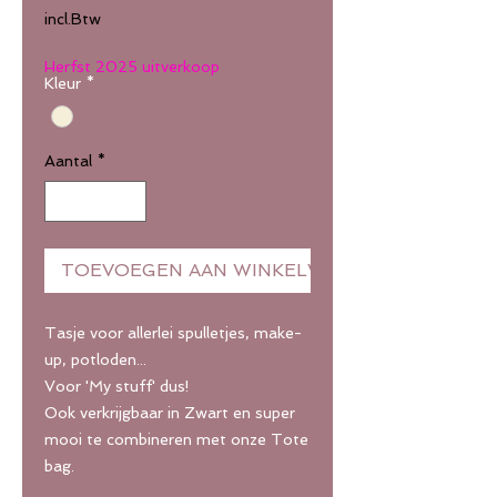
prijs
incl.Btw
Herfst 2025 uitverkoop
Kleur
*
Aantal
*
TOEVOEGEN AAN WINKELWAGEN
Tasje voor allerlei spulletjes, make-
up, potloden...
Voor 'My stuff' dus!
Ook verkrijgbaar in Zwart en super
mooi te combineren met onze Tote
bag.