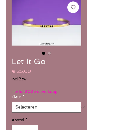
Let It Go
Prijs
€ 25,00
incl.Btw
Herfst 2025 uitverkoop
Kleur
*
Aantal
*