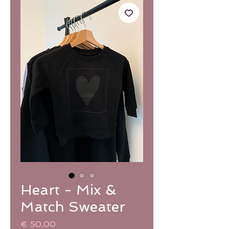
Heart - Mix &
Match Sweater
Prijs
€ 50,00