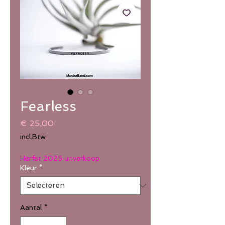
Fearless
Prijs
€ 25,00
incl.Btw
Herfst 2025 uitverkoop
Kleur
*
Aantal
*