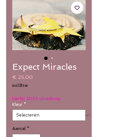
Expect Miracles
Prijs
€ 25,00
incl.Btw
Herfst 2025 uitverkoop
Kleur
*
Aantal
*