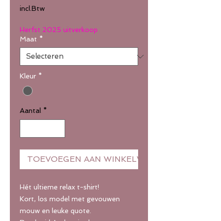
prijs
incl.Btw
Herfst 2025 uitverkoop
Maat
*
Kleur
*
Aantal
*
TOEVOEGEN AAN WINKELWAGEN
Hét ultieme relax t-shirt!
Kort, los model met gevouwen
mouw en leuke quote.