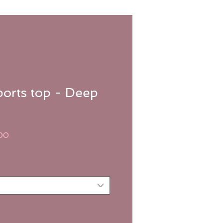
orts top - Deep
le
Verkoopprijs
00