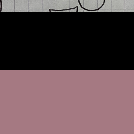
sdienst Stripe, verwerkt,
rd uw data enkel in
 dienst die ze u als klant
t card gegevens worden
Payment Card Industry Data
PCI-DSS). Stripe is onderhevig
 regels volgens de PCI-DSS
 Security Standards Council. Dit
nspanning van betaalkaarten zoals,
 PCI-DSS vereisten helpen er
w credit card informatie veilig
e winkel en bij onze
r meer informatie kan je terecht
gs van onze provider:
be/privacy