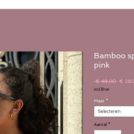
Bamboo sp
pink
Norma
 € 49,00 
€ 29,
prijs
incl.Btw
Maat
*
Selecteren
Aantal
*