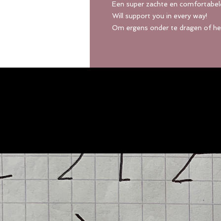
Een super zachte en comfortabele
Will support you in every way!
Om ergens onder te dragen of h