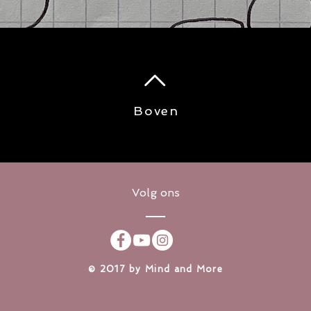
Betaling:
Onze online betaling
analyseerd en behee
overeenkomst met de
aanbieden. Uw credi
‘encrypted’ via de 
Boven
Security Standard (
aan deze standaard
beheerd door de PCI
is een gezamelijke i
Visa en Mastercard.
voor te zorgen dat u
Volg ons
word behandel in onz
betalingsdienst. Voo
bij de privacy settin
https://stripe.com/
​© 2017 by Mind and More
5 – Derden