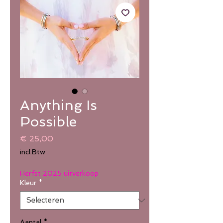
Anything Is
Possible
Prijs
€ 25,00
incl.Btw
Herfst 2025 uitverkoop
Kleur
*
Aantal
*