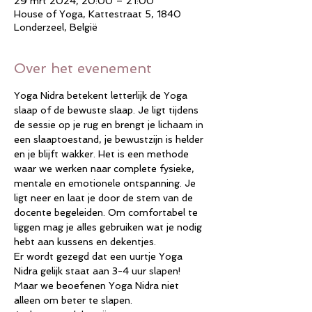
29 mrt 2024, 20:00 – 21:00
House of Yoga, Kattestraat 5, 1840
Londerzeel, België
Over het evenement
Yoga Nidra betekent letterlijk de Yoga 
slaap of de bewuste slaap. Je ligt tijdens 
de sessie op je rug en brengt je lichaam in 
een slaaptoestand, je bewustzijn is helder 
en je blijft wakker. Het is een methode 
waar we werken naar complete fysieke, 
mentale en emotionele ontspanning. Je 
ligt neer en laat je door de stem van de 
docente begeleiden. Om comfortabel te 
liggen mag je alles gebruiken wat je nodig 
hebt aan kussens en dekentjes.
Er wordt gezegd dat een uurtje Yoga 
Nidra gelijk staat aan 3-4 uur slapen!
Maar we beoefenen Yoga Nidra niet 
alleen om beter te slapen. 