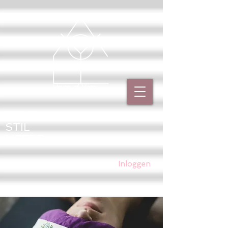
PUUR
STIL
LIEFDE
Inloggen