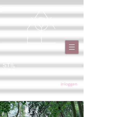
PUUR
STIL
LIEFDE
Inloggen