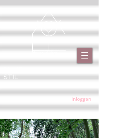
PUUR
STIL
LIEFDE
Inloggen