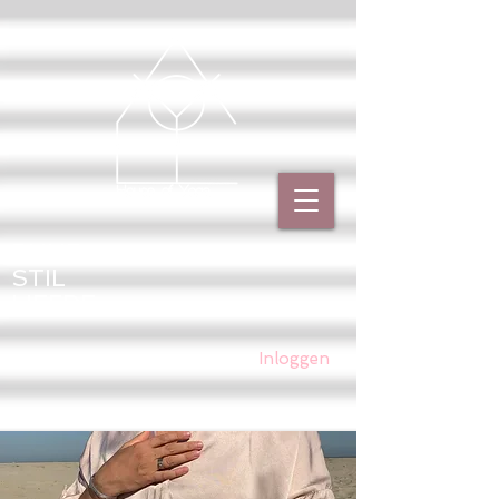
PUUR
STIL
LIEFDE
Inloggen