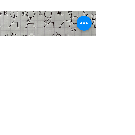
Volg ons
​© 2017 by Mind and More