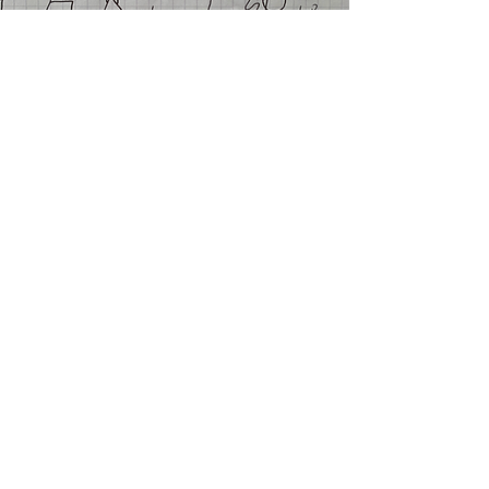
Volg ons
​© 2017 by Mind and More
Algemene voorwaarden
Privacy
Verzendingsbeleid
Terugzendingen
Herroepingsformulier