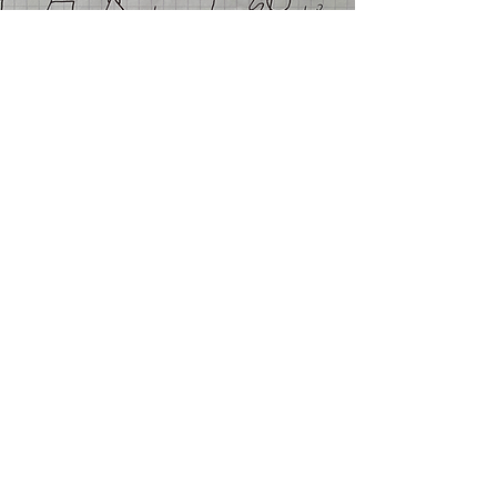
Volg ons
​© 2017 by Mind and More
Algemene voorwaarden
Privacy
Verzendingsbeleid
Terugzendingen
Herroepingsformulier