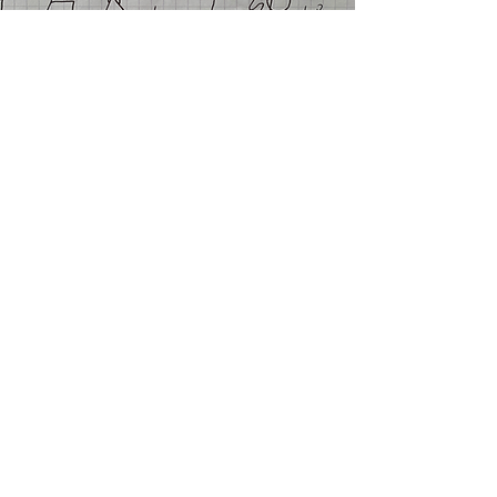
Volg ons
​© 2017 by Mind and More
Algemene voorwaarden
Privacy
Verzendingsbeleid
Terugzendingen
Herroepingsformulier